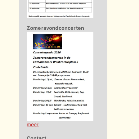
Zomeravondconcerten
meer
Contact