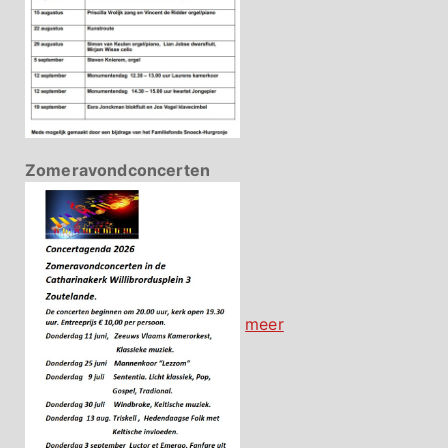
Zomeravondconcerten
meer