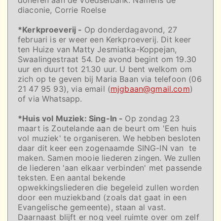
doneren aan de Voedselbank. Namens de
diaconie, Corrie Roelse
*Kerkproeverij -
Op donderdagavond, 27
februari is er weer een Kerkproeverij. Dit keer
ten Huize van Matty Jesmiatka-Koppejan,
Swaalingestraat 54. De avond begint om 19.30
uur en duurt tot 21.30 uur. U bent welkom om
zich op te geven bij Maria Baan via telefoon (06
21 47 95 93), via email (
mjgbaan@gmail.com
)
of via Whatsapp.
*Huis vol Muziek: Sing-In -
Op zondag 23
maart is Zoutelande aan de beurt om 'Een huis
vol muziek' te organiseren. We hebben besloten
daar dit keer een zogenaamde SING-IN van te
maken. Samen mooie liederen zingen. We zullen
de liederen 'aan elkaar verbinden' met passende
teksten. Een aantal bekende
opwekkingsliederen die begeleid zullen worden
door een muziekband (zoals dat gaat in een
Evangelische gemeente), staan al vast.
Daarnaast blijft er nog veel ruimte over om zelf