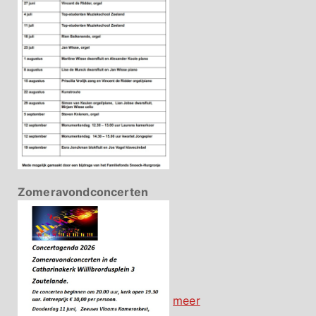
Zomeravondconcerten
meer