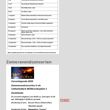
Zomeravondconcerten
meer