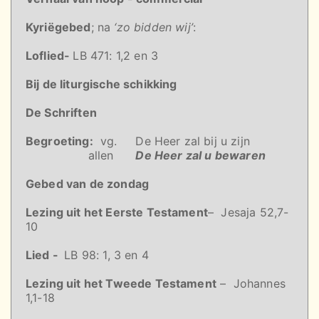
Kyriëgebed
; na
‘zo bidden wij’
:
Loflied-
LB 471: 1,2 en 3
Bij de liturgische schikking
De Schriften
Begroeting:
vg. De Heer zal bij u zijn
allen
De Heer zal u bewaren
Gebed van de zondag
Lezing uit het Eerste Testament
– Jesaja 52,7-
10
Lied -
LB 98: 1, 3 en 4
Lezing uit het Tweede Testament
– Johannes
1,1-18