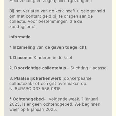
Heenzending en zegen; allen (gezongen):
Bij het verlaten van de kerk heeft u gelegenheid
om met contant geld bij te dragen aan de
collecte. Voor bestemmingen: zie de
zondagsbrief.
Informatie
*
Inzameling
van de
gaven
toegelicht
:
1.
Diaconie:
Kinderen in de knel
2.
Doorzichtige collectebus –
Stichting Hadassa
3.
Plaatselijk kerkenwerk
(donkerpaarse
collectezak) of een gift overmaken op:
NL84RABO 037 556 0815
* Ochtendgebed-
Volgende week, 1 januari
2025, is er geen ochtendgebed. We beginnen
weer op 8 januari 2025.