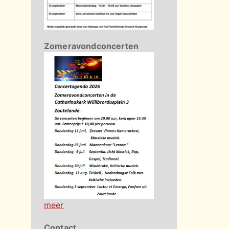
Zomeravondconcerten
meer
Contact